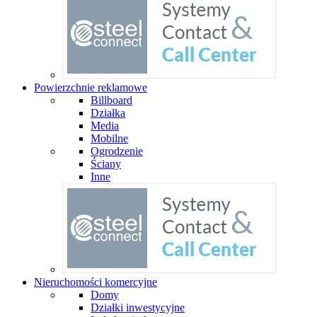
Powierzchnie reklamowe
Billboard
Działka
Media
Mobilne
Ogrodzenie
Ściany
Inne
Nieruchomości komercyjne
Domy
Działki inwestycyjne