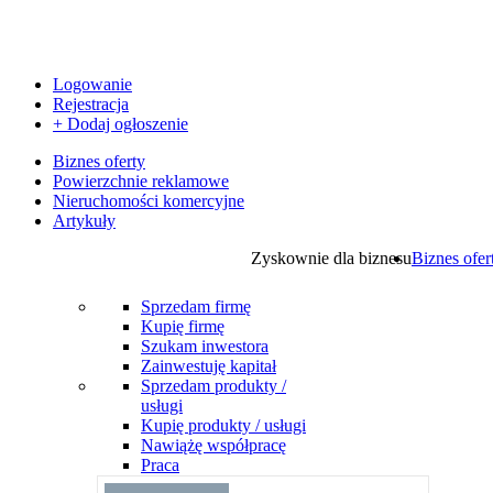
Logowanie
Rejestracja
+ Dodaj ogłoszenie
Biznes oferty
Powierzchnie reklamowe
Nieruchomości komercyjne
Artykuły
Zyskownie dla biznesu
Biznes ofer
Sprzedam firmę
Kupię firmę
Szukam inwestora
Zainwestuję kapitał
Sprzedam produkty /
usługi
Kupię produkty / usługi
Nawiążę współpracę
Praca