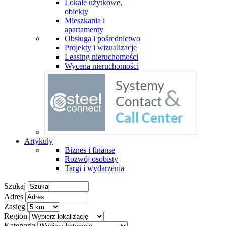
Lokale użytkowe,
obiekty
Mieszkania i
apartamenty
Obsługa i pośrednictwo
Projekty i wizualizacje
Leasing nieruchomości
Wycena nieruchomości
Artykuły
Biznes i finanse
Rozwój osobisty
Targi i wydarzenia
Szukaj
Adres
Zasięg
Region
Kategoria