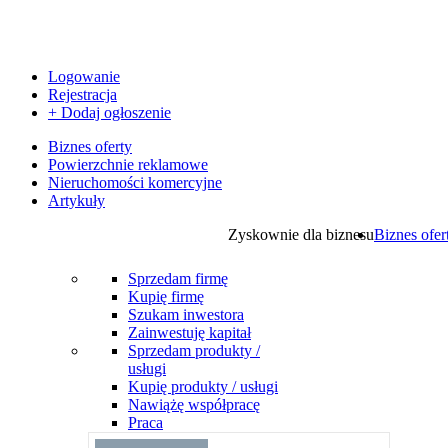
Logowanie
Rejestracja
+ Dodaj ogłoszenie
Biznes oferty
Powierzchnie reklamowe
Nieruchomości komercyjne
Artykuły
Zyskownie dla biznesu
Biznes ofer
Sprzedam firmę
Kupię firmę
Szukam inwestora
Zainwestuję kapitał
Sprzedam produkty /
usługi
Kupię produkty / usługi
Nawiążę współpracę
Praca