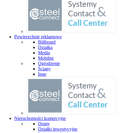
Powierzchnie reklamowe
Billboard
Działka
Media
Mobilne
Ogrodzenie
Ściany
Inne
Nieruchomości komercyjne
Domy
Działki inwestycyjne