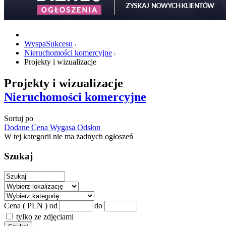
WyspaSukcesu
Nieruchomości komercyjne
Projekty i wizualizacje
Projekty i wizualizacje
Nieruchomości komercyjne
Sortuj po
Dodane
Cena
Wygasa
Odsłon
W tej kategorii nie ma żadnych ogłoszeń
Szukaj
Cena ( PLN )
od
do
tylko ze zdjęciami