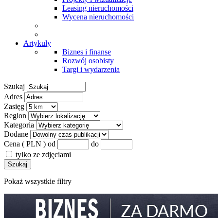
Leasing nieruchomości
Wycena nieruchomości
Artykuły
Biznes i finanse
Rozwój osobisty
Targi i wydarzenia
Szukaj
Adres
Zasięg
Region
Kategoria
Dodane
Cena ( PLN )
od
do
tylko ze zdjęciami
Szukaj
Pokaż wszystkie filtry