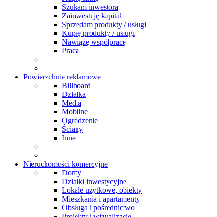
Szukam inwestora
Zainwestuję kapitał
Sprzedam produkty / usługi
Kupię produkty / usługi
Nawiążę współpracę
Praca
Powierzchnie reklamowe
Billboard
Działka
Media
Mobilne
Ogrodzenie
Ściany
Inne
Nieruchomości komercyjne
Domy
Działki inwestycyjne
Lokale użytkowe, obiekty
Mieszkania i apartamenty
Obsługa i pośrednictwo
Projekty i wizualizacje