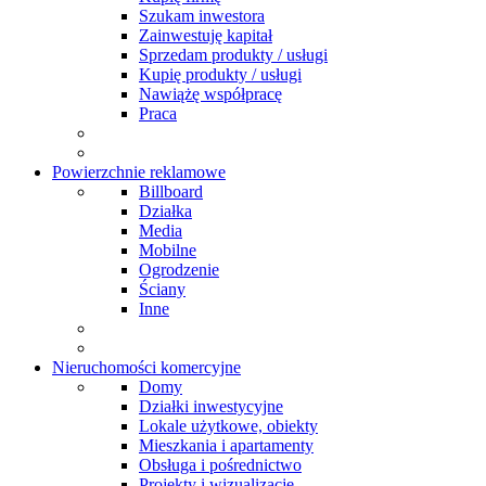
Szukam inwestora
Zainwestuję kapitał
Sprzedam produkty / usługi
Kupię produkty / usługi
Nawiążę współpracę
Praca
Powierzchnie reklamowe
Billboard
Działka
Media
Mobilne
Ogrodzenie
Ściany
Inne
Nieruchomości komercyjne
Domy
Działki inwestycyjne
Lokale użytkowe, obiekty
Mieszkania i apartamenty
Obsługa i pośrednictwo
Projekty i wizualizacje