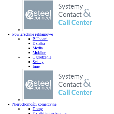
Powierzchnie reklamowe
Billboard
Działka
Media
Mobilne
Ogrodzenie
Ściany
Inne
Nieruchomości komercyjne
Domy
Działki inwestycyjne