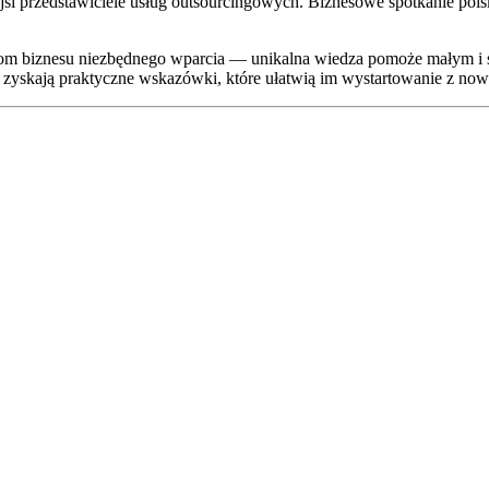
i przedstawiciele usług outsourcingowych. Biznesowe spotkanie pols
erom biznesu niezbędnego wparcia — unikalna wiedza pomoże małym i 
, zyskają praktyczne wskazówki, które ułatwią im wystartowanie z no