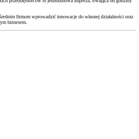
kich przedsiębiorców to jednodniowa impreza, trwająca od godziny
średnim firmom wprowadzić innowacje do własnej działalności oraz
wym biznesem.