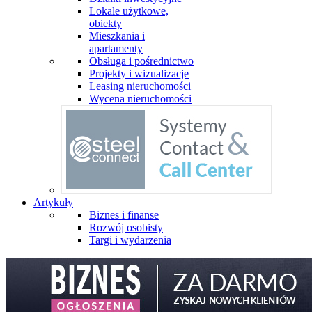
Lokale użytkowe,
obiekty
Mieszkania i
apartamenty
Obsługa i pośrednictwo
Projekty i wizualizacje
Leasing nieruchomości
Wycena nieruchomości
Artykuły
Biznes i finanse
Rozwój osobisty
Targi i wydarzenia