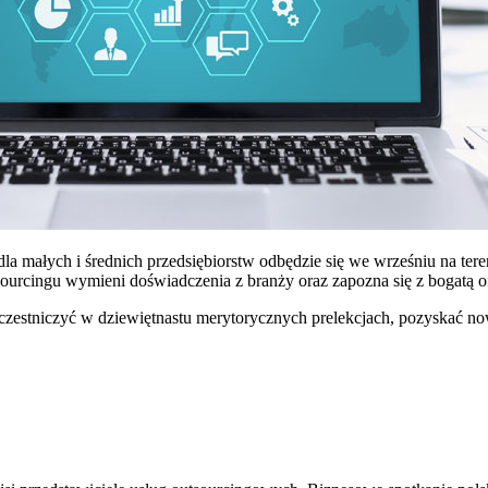
la małych i średnich przedsiębiorstw odbędzie się we wrześniu na te
urcingu wymieni doświadczenia z branży oraz zapozna się z bogatą o
estniczyć w dziewiętnastu merytorycznych prelekcjach, pozyskać now