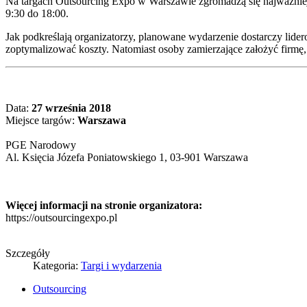
Na targach Outsourcing Expo w Warszawie zgromadzą się najważniejs
9:30 do 18:00.
Jak podkreślają organizatorzy, planowane wydarzenie dostarczy lid
zoptymalizować koszty. Natomiast osoby zamierzające założyć firmę
Data:
27 września 2018
Miejsce targów:
Warszawa
PGE Narodowy
Al. Księcia Józefa Poniatowskiego 1, 03-901 Warszawa
Więcej informacji na stronie organizatora:
https://outsourcingexpo.pl
Szczegóły
Kategoria:
Targi i wydarzenia
Outsourcing