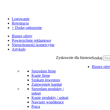
Logowanie
Rejestracja
+ Dodaj ogłoszenie
Biznes oferty
Powierzchnie reklamowe
Nieruchomości komercyjne
Artykuły
Zyskownie dla biznesu
Szukaj
Biznes ofer
Sprzedam firmę
Kupię firmę
Szukam inwestora
Zainwestuję kapitał
Sprzedam produkty /
usługi
Kupię produkty / usługi
Nawiążę współpracę
Praca