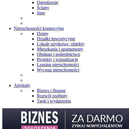
Ogrodzenie
Ściany
Inne
Nieruchomości komercyjne
Domy
Działki inwestycyjne
Lokale użytkowe, obiekty
Mieszkania i apartamenty
Obsługa i pośrednictwo
Projekty i wizualizacje
Leasing nieruchomości
Wycena nieruchomości
Artykuły
Biznes i finanse
Rozwój osobisty
Targi i wydarzenia