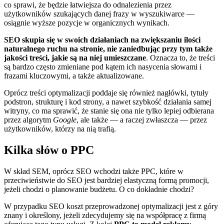
co sprawi, że będzie łatwiejsza do odnalezienia przez
użytkowników szukających danej frazy w wyszukiwarce —
osiągnie wyższe pozycje w organicznych wynikach.
SEO skupia się w swoich działaniach na zwiększaniu ilości
naturalnego ruchu na stronie, nie zaniedbując przy tym także
jakości treści, jakie są na niej umieszczane
. Oznacza to, że treści
są bardzo często zmieniane pod kątem ich nasycenia słowami i
frazami kluczowymi, a także aktualizowane.
Oprócz treści optymalizacji poddaje się również nagłówki, tytuły
podstron, strukturę i kod strony, a nawet szybkość działania samej
witryny, co ma sprawić, że stanie się ona nie tylko lepiej odbierana
przez algorytm
Google
, ale także — a raczej zwłaszcza — przez
użytkowników, którzy na nią trafią.
Kilka słów o PPC
W skład SEM, oprócz SEO wchodzi także PPC, które w
przeciwieństwie do SEO jest bardziej elastyczną formą promocji,
jeżeli chodzi o planowanie budżetu. O co dokładnie chodzi?
W przypadku SEO koszt przeprowadzonej optymalizacji jest z góry
znany i określony, jeżeli zdecydujemy się na współpracę z firmą