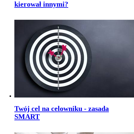
kierował innymi?
Twój cel na celowniku - zasada
SMART