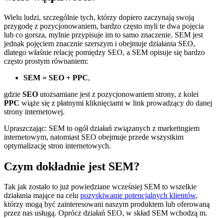
Wielu ludzi, szczególnie tych, którzy dopiero zaczynają swoją
przygodę z pozycjonowaniem, bardzo często myli te dwa pojęcia
lub co gorsza, mylnie przypisuje im to samo znaczenie. SEM jest
jednak pojęciem znacznie szerszym i obejmuje działania SEO,
dlatego właśnie relację pomiędzy SEO, a SEM opisuje się bardzo
często prostym równaniem:
SEM = SEO + PPC
,
gdzie
SEO
utożsamiane jest z pozycjonowaniem strony, z kolei
PPC
wiąże się z płatnymi kliknięciami w link prowadzący do danej
strony internetowej.
Upraszczając: SEM to ogół działań związanych z marketingiem
internetowym, natomiast SEO obejmuje przede wszystkim
optymalizację stron internetowych.
Czym dokładnie jest SEM?
Tak jak zostało to już powiedziane wcześniej SEM to wszelkie
działania mające na celu
pozyskiwanie potencjalnych klientów
,
którzy mogą być zainteresowani naszym produktem lub oferowaną
przez nas usługą. Oprócz działań SEO, w skład SEM wchodzą m.