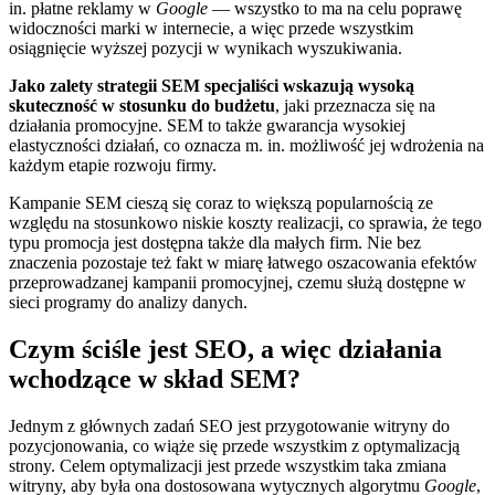
in. płatne reklamy w
Google
— wszystko to ma na celu poprawę
widoczności marki w internecie, a więc przede wszystkim
osiągnięcie wyższej pozycji w wynikach wyszukiwania.
Jako zalety strategii SEM specjaliści wskazują wysoką
skuteczność w stosunku do budżetu
, jaki przeznacza się na
działania promocyjne. SEM to także gwarancja wysokiej
elastyczności działań, co oznacza m. in. możliwość jej wdrożenia na
każdym etapie rozwoju firmy.
Kampanie SEM cieszą się coraz to większą popularnością ze
względu na stosunkowo niskie koszty realizacji, co sprawia, że tego
typu promocja jest dostępna także dla małych firm. Nie bez
znaczenia pozostaje też fakt w miarę łatwego oszacowania efektów
przeprowadzanej kampanii promocyjnej, czemu służą dostępne w
sieci programy do analizy danych.
Czym ściśle jest SEO, a więc działania
wchodzące w skład SEM?
Jednym z głównych zadań SEO jest przygotowanie witryny do
pozycjonowania, co wiąże się przede wszystkim z optymalizacją
strony. Celem optymalizacji jest przede wszystkim taka zmiana
witryny, aby była ona dostosowana wytycznych algorytmu
Google
,