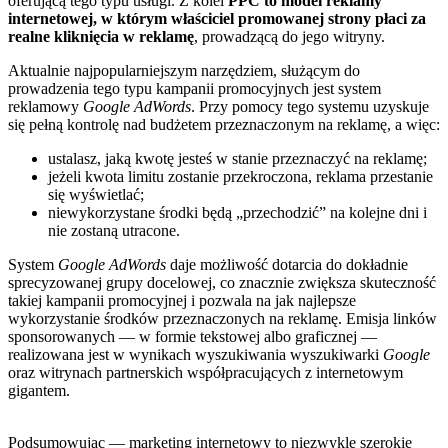
oferującą tego typu usługi. Z kolei
PPC to model reklamy
internetowej, w którym właściciel promowanej strony płaci za
realne kliknięcia w reklamę
, prowadzącą do jego witryny.
Aktualnie najpopularniejszym narzędziem, służącym do
prowadzenia tego typu kampanii promocyjnych jest system
reklamowy
Google AdWords
. Przy pomocy tego systemu uzyskuje
się pełną kontrolę nad budżetem przeznaczonym na reklamę, a więc:
ustalasz, jaką kwotę jesteś w stanie przeznaczyć na reklamę;
jeżeli kwota limitu zostanie przekroczona, reklama przestanie
się wyświetlać;
niewykorzystane środki będą „przechodzić” na kolejne dni i
nie zostaną utracone.
System
Google AdWords
daje możliwość dotarcia do dokładnie
sprecyzowanej grupy docelowej, co znacznie zwiększa skuteczność
takiej kampanii promocyjnej i pozwala na jak najlepsze
wykorzystanie środków przeznaczonych na reklamę. Emisja linków
sponsorowanych — w formie tekstowej albo graficznej —
realizowana jest w wynikach wyszukiwania wyszukiwarki
Google
oraz witrynach partnerskich współpracujących z internetowym
gigantem.
Podsumowując — marketing internetowy to niezwykle szerokie