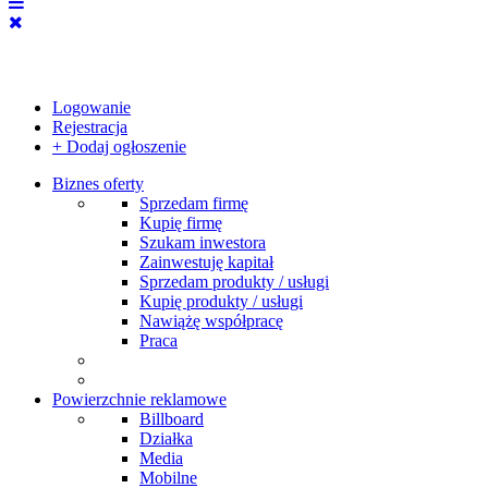
Logowanie
Rejestracja
+ Dodaj ogłoszenie
Biznes oferty
Sprzedam firmę
Kupię firmę
Szukam inwestora
Zainwestuję kapitał
Sprzedam produkty / usługi
Kupię produkty / usługi
Nawiążę współpracę
Praca
Powierzchnie reklamowe
Billboard
Działka
Media
Mobilne