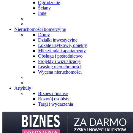
Ogrodzenie
Ściany
Inne
Nieruchomości komercyjne
Domy
Działki inwestycyjne
Lokale użytkowe, obiekty
Mieszkania i apartamenty
Obsługa i pośrednictwo
Projekty i wizualizacje
Leasing nieruchomości
Wycena nieruchomości
Artykuły
Biznes i finanse
Rozwój osobisty
Targi i wydarzenia