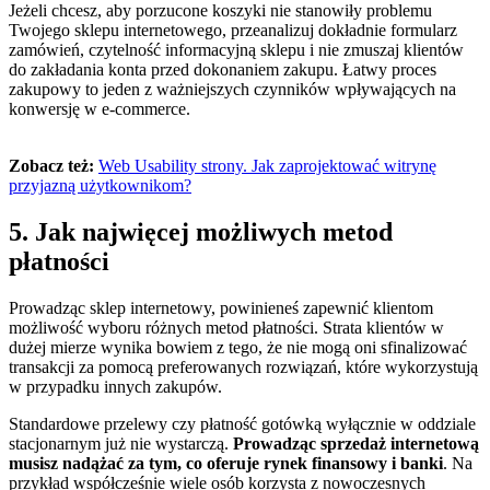
Jeżeli chcesz, aby porzucone koszyki nie stanowiły problemu
Twojego sklepu internetowego, przeanalizuj dokładnie formularz
zamówień, czytelność informacyjną sklepu i nie zmuszaj klientów
do zakładania konta przed dokonaniem zakupu. Łatwy proces
zakupowy to jeden z ważniejszych czynników wpływających na
konwersję w e-commerce.
Zobacz też:
Web Usability strony. Jak zaprojektować witrynę
przyjazną użytkownikom?
5. Jak najwięcej możliwych metod
płatności
Prowadząc sklep internetowy, powinieneś zapewnić klientom
możliwość wyboru różnych metod płatności. Strata klientów w
dużej mierze wynika bowiem z tego, że nie mogą oni sfinalizować
transakcji za pomocą preferowanych rozwiązań, które wykorzystują
w przypadku innych zakupów.
Standardowe przelewy czy płatność gotówką wyłącznie w oddziale
stacjonarnym już nie wystarczą.
Prowadząc sprzedaż internetową
musisz nadążać za tym, co oferuje rynek finansowy i banki
. Na
przykład współcześnie wiele osób korzysta z nowoczesnych