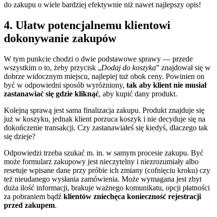
do zakupu o wiele bardziej efektywnie niż nawet najlepszy opis!
4. Ułatw potencjalnemu klientowi
dokonywanie zakupów
W tym punkcie chodzi o dwie podstawowe sprawy — przede
wszystkim o to, żeby przycisk „
Dodaj do koszyka
” znajdował się w
dobrze widocznym miejscu, najlepiej tuż obok ceny. Powinien on
być w odpowiedni sposób wyróżniony,
tak aby klient nie musiał
zastanawiać się gdzie kliknąć
, aby kupić dany produkt.
Kolejną sprawą jest sama finalizacja zakupu. Produkt znajduje się
już w koszyku, jednak klient porzuca koszyk i nie decyduje się na
dokończenie transakcji. Czy zastanawiałeś się kiedyś, dlaczego tak
się dzieje?
Odpowiedzi trzeba szukać m. in. w samym procesie zakupu. Być
może formularz zakupowy jest nieczytelny i niezrozumiały albo
resetuje wpisane dane przy próbie ich zmiany (cofnięciu kroku) czy
też nieudanego wysłania zamówienia. Może wymagana jest zbyt
duża ilość informacji, brakuje ważnego komunikatu, opcji płatności
za pobraniem bądź
klientów zniechęca konieczność rejestracji
przed zakupem
.