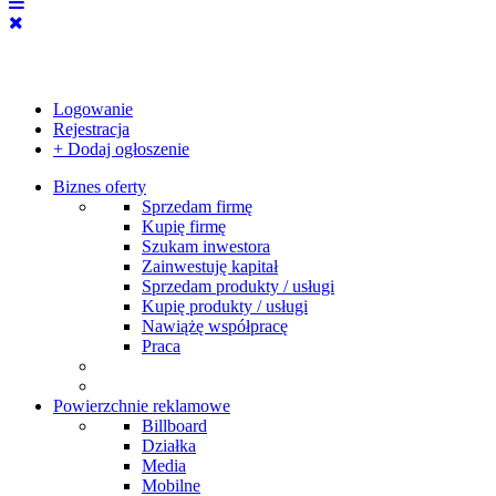
Logowanie
Rejestracja
+ Dodaj ogłoszenie
Biznes oferty
Sprzedam firmę
Kupię firmę
Szukam inwestora
Zainwestuję kapitał
Sprzedam produkty / usługi
Kupię produkty / usługi
Nawiążę współpracę
Praca
Powierzchnie reklamowe
Billboard
Działka
Media
Mobilne