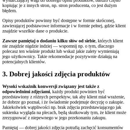
wystarczającej wagi do dobrego opisu produktów, bardzo często
kopiując je z innych stron, np. stron producenta, co jest dużym
błędem.
Opisy produktów powinny być dostępne w formie skróconej,
zawierającej podstawowe informacje i w formie pełnej, gdzie klient
znajdzie wszelkie dane o produkcie.
Zawsze pamiętaj o dodaniu kilku słów od siebie
, których klient
nie znajdzie nigdzie indziej — wspomnij np. o tym, dlaczego
polecasz ten właśnie produkt lub wskaż jakie zalety wymieniają
jego użytkownicy. Takie rekomendacje pozytywnie działają na
potencjalnych klientów.
3. Dobrej jakości zdjęcia produktów
Wysoki wskaźnik konwersji związany jest także z
odpowiednimi zdjęciami
, każdy produkt powinien być
przedstawiony z różnych perspektyw, tak aby klient miał wrażenie,
że dobrze go poznał, i że świadomie podejmuje decyzję o zakupie.
Jakiekolwiek wątpliwości np. brak zdjęcia przedstawiającego jak
sukienka wygląda na plecach, będą skutkowały tym, że klient może
zrezygnować z niepewnego w jego przekonaniu zakupu.
Pamiętaj — dobrej jakości zdjęcia potrafią zachęcić konsumentów