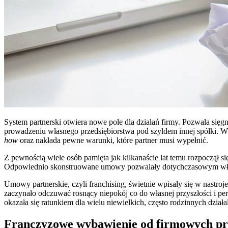
System partnerski otwiera nowe pole dla działań firmy. Pozwala się
prowadzeniu własnego przedsiębiorstwa pod szyldem innej spółki. W
how
oraz nakłada pewne warunki, które partner musi wypełnić.
Z pewnością wiele osób pamięta jak kilkanaście lat temu rozpoczął si
Odpowiednio skonstruowane umowy pozwalały dotychczasowym właścic
Umowy partnerskie, czyli franchising, świetnie wpisały się w nastro
zaczynało odczuwać rosnący niepokój co do własnej przyszłości i pe
okazała się ratunkiem dla wielu niewielkich, często rodzinnych działa
Franczyzowe wybawienie od firmowych p