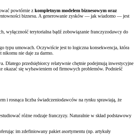
tować powtórnie z
kompletnym modelem biznesowym oraz
t rentowności biznesu. A generowanie zysków — jak wiadomo — jest
ch, wyłączność terytorialna bądź zobowiązanie franczyzodawcy do
ego typu umowach. Oczywiście jest to logiczna konsekwencja, która
 nikomu nie daje za darmo.
a. Dlatego przedsiębiorcy relatywnie chętnie podejmują inwestycyjne
może okazać się wybawieniem od firmowych problemów. Podnieść
orm i rosnąca liczba świadczeniodawców na rynku sprawiają, że
 przestudiować różne rodzaje franczyzy. Naturalnie w skład podstawowy
erując im zdefiniowany pakiet asortymentu (np. artykuły