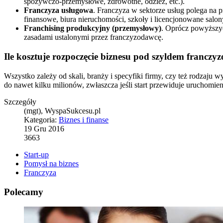
spożywczo-przemysłowe, zdrowotne, odzież, etc.).
Franczyza usługowa
. Franczyza w sektorze usług polega na
finansowe, biura nieruchomości, szkoły i licencjonowane salony,
Franchising produkcyjny (przemysłowy)
. Oprócz powyższyc
zasadami ustalonymi przez franczyzodawcę.
Ile kosztuje rozpoczęcie biznesu pod szyldem francz
Wszystko zależy od skali, branży i specyfiki firmy, czy też rodzaju 
do nawet kilku milionów, zwłaszcza jeśli start przewiduje uruchomien
Szczegóły
(mgt), WyspaSukcesu.pl
Kategoria:
Biznes i finanse
19 Gru 2016
3663
Start-up
Pomysł na biznes
Franczyza
Polecamy