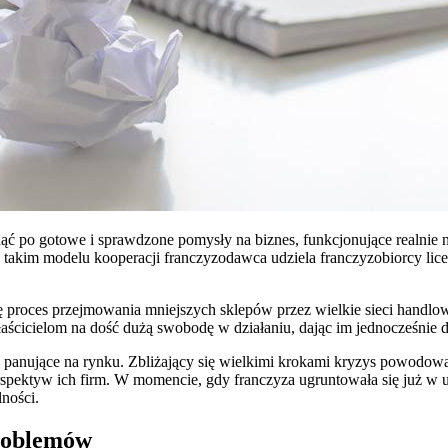
gnąć po gotowe i sprawdzone pomysły na biznes, funkcjonujące realnie
 takim modelu kooperacji franczyzodawca udziela franczyzobiorcy li
ę proces przejmowania mniejszych sklepów przez wielkie sieci handlowe
ielom na dość dużą swobodę w działaniu, dając im jednocześnie do r
je panujące na rynku. Zbliżający się wielkimi krokami kryzys powodowa
rspektyw ich firm. W momencie, gdy franczyza ugruntowała się już w u
lności.
roblemów