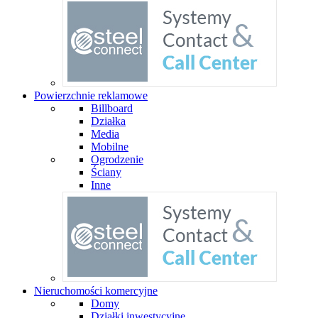
Powierzchnie reklamowe
Billboard
Działka
Media
Mobilne
Ogrodzenie
Ściany
Inne
Nieruchomości komercyjne
Domy
Działki inwestycyjne