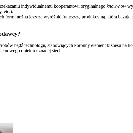
 przekazaniu indywidualnemu kooperantowi oryginalnego
know-how
wyk
 etc.).
h form można jeszcze wyróżnić franczyzę produkcyjną, która bazuje na
yzodawcy?
wyrobów bądź technologii, stanowiących koronny element biznesu na lice
ie nowego obiektu uznanej sieci.