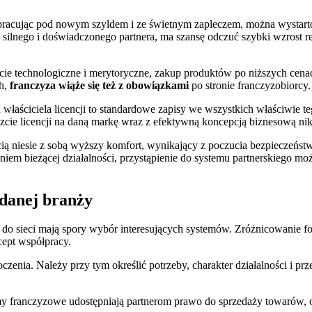
 pracując pod nowym szyldem i ze świetnym zapleczem, można wystar
iu silnego i doświadczonego partnera, ma szansę odczuć szybki wzros
ie technologiczne i merytoryczne, zakup produktów po niższych cena
ch,
franczyza wiąże się też z obowiązkami
po stronie franczyzobiorcy.
łaściciela licencji to standardowe zapisy we wszystkich właściwie t
ie licencji na daną markę wraz z efektywną koncepcją biznesową nikt
ią niesie z sobą wyższy komfort, wynikający z poczucia bezpieczeństw
em bieżącej działalności, przystąpienie do systemu partnerskiego 
ądanej branży
m do sieci mają spory wybór interesujących systemów. Zróżnicowanie f
cept współpracy.
otoczenia. Należy przy tym określić potrzeby, charakter działalności i
my franczyzowe udostępniają partnerom prawo do sprzedaży towarów, of