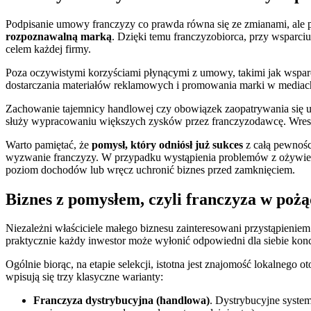
Podpisanie umowy franczyzy co prawda równa się ze zmianami, ale
rozpoznawalną marką
. Dzięki temu franczyzobiorca, przy wsparc
celem każdej firmy.
Poza oczywistymi korzyściami płynącymi z umowy, takimi jak wsparc
dostarczania materiałów reklamowych i promowania marki w media
Zachowanie tajemnicy handlowej czy obowiązek zaopatrywania się u w
służy wypracowaniu większych zysków przez franczyzodawcę. Wreszc
Warto pamiętać, że
pomysł, który odniósł już sukces
z całą pewnośc
wyzwanie franczyzy. W przypadku wystąpienia problemów z ożywieni
poziom dochodów lub wręcz uchronić biznes przed zamknięciem.
Biznes z pomysłem, czyli franczyza w poż
Niezależni właściciele małego biznesu zainteresowani przystąpienie
praktycznie każdy inwestor może wyłonić odpowiedni dla siebie kon
Ogólnie biorąc, na etapie selekcji, istotna jest znajomość lokalnego 
wpisują się trzy klasyczne warianty:
Franczyza dystrybucyjna (handlowa)
. Dystrybucyjne syste