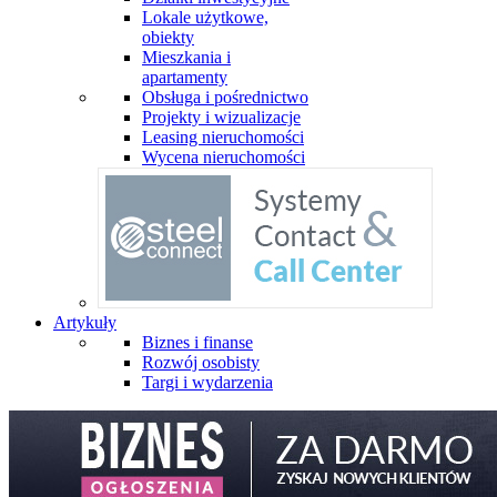
Lokale użytkowe,
obiekty
Mieszkania i
apartamenty
Obsługa i pośrednictwo
Projekty i wizualizacje
Leasing nieruchomości
Wycena nieruchomości
Artykuły
Biznes i finanse
Rozwój osobisty
Targi i wydarzenia