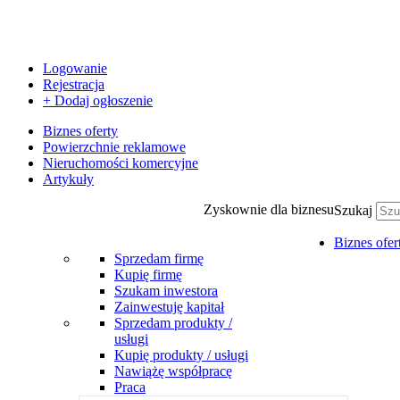
Logowanie
Rejestracja
+ Dodaj ogłoszenie
Biznes oferty
Powierzchnie reklamowe
Nieruchomości komercyjne
Artykuły
Zyskownie dla biznesu
Szukaj
Biznes ofer
Sprzedam firmę
Kupię firmę
Szukam inwestora
Zainwestuję kapitał
Sprzedam produkty /
usługi
Kupię produkty / usługi
Nawiążę współpracę
Praca