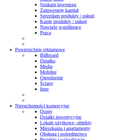
Szukam inwestora
Zainwestuję kapitał
Sprzedam produkty / usługi
Kupię produkty / usługi
Nawiążę współpracę
Praca
Powierzchnie reklamowe
Billboard
Działka
Media
Mobilne
Ogrodzenie
Ściany
Inne
Nieruchomości komercyjne
Domy
Działki inwestycyjne
Lokale użytkowe, obiekty
Mieszkania i apartamenty
Obsługa i pośrednictwo
Projekty i wizualizacje