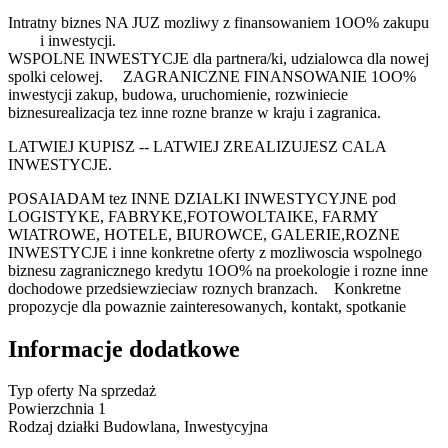
Intratny biznes NA JUZ mozliwy z finansowaniem 1OO% zakupu
i inwestycji.
WSPOLNE INWESTYCJE dla partnera/ki, udzialowca dla nowej
spolki celowej. ZAGRANICZNE FINANSOWANIE 1OO%
inwestycji zakup, budowa, uruchomienie, rozwiniecie
biznesurealizacja tez inne rozne branze w kraju i zagranica.
LATWIEJ KUPISZ -- LATWIEJ ZREALIZUJESZ CALA
INWESTYCJE.
POSAIADAM tez INNE DZIALKI INWESTYCYJNE pod
LOGISTYKE, FABRYKE,FOTOWOLTAIKE, FARMY
WIATROWE, HOTELE, BIUROWCE, GALERIE,ROZNE
INWESTYCJE i inne konkretne oferty z mozliwoscia wspolnego
biznesu zagranicznego kredytu 1OO% na proekologie i rozne inne
dochodowe przedsiewzieciaw roznych branzach. Konkretne
propozycje dla powaznie zainteresowanych, kontakt, spotkanie
Informacje dodatkowe
Typ oferty
Na sprzedaż
Powierzchnia
1
Rodzaj działki
Budowlana, Inwestycyjna