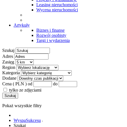
Leasing nieruchomości
Wycena nieruchomości
Artykuły
Biznes i finanse
Rozwój osobisty
Targi i wydarzenia
Szukaj
Adres
Zasięg
Region
Kategoria
Dodane
Cena ( PLN )
od
do
tylko ze zdjęciami
Szukaj
Pokaż wszystkie filtry
WyspaSukcesu
Szukaj