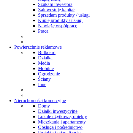
Szukam inwestora
Zainwestuję kapitał
Sprzedam produkty / usługi
Kupię produkty / usługi
Nawiążę współpracę
Praca
Powierzchnie reklamowe
Billboard
Działka
Media
Mobilne
Ogrodzenie
Ściany
Inne
Nieruchomości komercyjne
Domy
Działki inwestycyjne
Lokale użytkowe, obiekty
Mieszkania i apartamenty
Obsługa i pośrednictwo
Projekty i wizualizacje