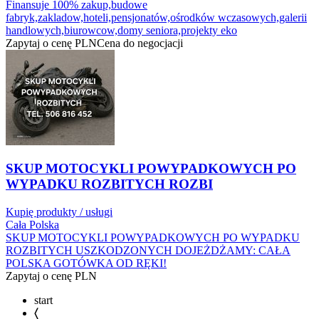
Finansuje 100% zakup,budowe
fabryk,zakladow,hoteli,pensjonatów,ośrodków wczasowych,galerii
handlowych,biurowcow,domy seniora,projekty eko
Zapytaj o cenę
PLN
Cena do negocjacji
SKUP MOTOCYKLI POWYPADKOWYCH PO
WYPADKU ROZBITYCH ROZBI
Kupię produkty / usługi
Cała Polska
SKUP MOTOCYKLI POWYPADKOWYCH PO WYPADKU
ROZBITYCH USZKODZONYCH DOJEŻDŻAMY: CAŁA
POLSKA GOTÓWKA OD RĘKI!
Zapytaj o cenę
PLN
start
〈