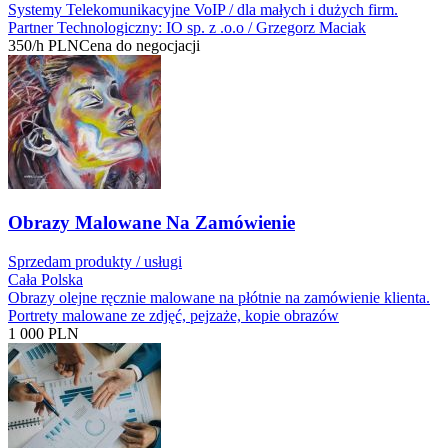
Systemy Telekomunikacyjne VoIP / dla małych i dużych firm.
Partner Technologiczny: IO sp. z .o.o / Grzegorz Maciak
350/h
PLN
Cena do negocjacji
Obrazy Malowane Na Zamówienie
Sprzedam produkty / usługi
Cała Polska
Obrazy olejne ręcznie malowane na płótnie na zamówienie klienta.
Portrety malowane ze zdjęć, pejzaże, kopie obrazów
1 000
PLN