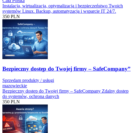
Cała Polska
Instalacja, wirtualizacja, optymalizacja i bezpieczeństwo Twoich
systemów Linux. Backup, automatyzacja i wsparcie IT 24/7.
350
PLN
Bezpieczny dostęp do Twojej firmy – SafeCompany”
Sprzedam produkty / usługi
mazowieckie
Bezpieczny dostęp do Twojej firmy – SafeCompany Zdalny dostęp
do systemów, ochrona danych
350
PLN