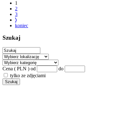
1
2
3
〉
koniec
Szukaj
Cena ( PLN )
od
do
tylko ze zdjęciami
Szukaj