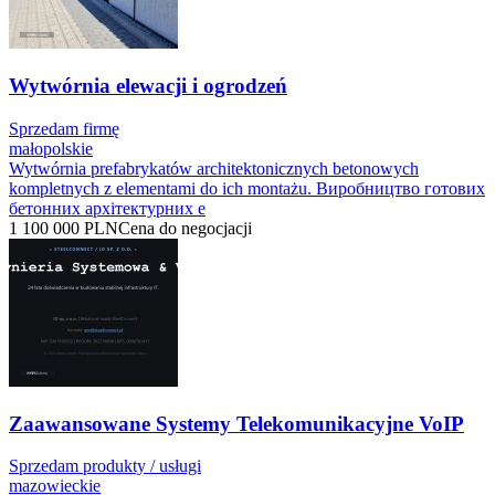
Wytwórnia elewacji i ogrodzeń
Sprzedam firmę
małopolskie
Wytwórnia prefabrykatów architektonicznych betonowych
kompletnych z elementami do ich montażu. Виробництво готових
бетонних архітектурних е
1 100 000
PLN
Cena do negocjacji
Zaawansowane Systemy Telekomunikacyjne VoIP
Sprzedam produkty / usługi
mazowieckie