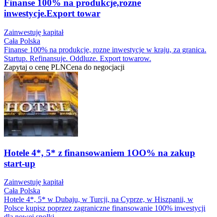
Finanse 100% na produkcje,rozne
inwestycje.Export towar
Zainwestuję kapitał
Cała Polska
Finanse 100% na produkcje, rozne inwestycje w kraju, za granica.
Startup. Refinansuje. Oddluze. Export towarow.
Zapytaj o cenę
PLN
Cena do negocjacji
Hotele 4*, 5* z finansowaniem 1OO% na zakup
start-up
Zainwestuję kapitał
Cała Polska
Hotele 4*, 5* w Dubaju, w Turcji, na Cyprze, w Hiszpanii, w
Polsce kupisz poprzez zagraniczne finansowanie 100% inwestycji
dla nowej spolki