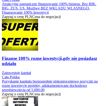
Atrakcyjne zagraniczne finansowanie 100% biznesu. Bez BIK.
BIG. ZUS. US. Mozliwe BEZ WKLADU WLASNEGO.
Finansowanie 100% Inwestycji
Zapytaj o cenę
PLN
Cena do negocjacji
Finanse 100% rozne inwestycji,gdy nie posiadasz
udzialu
Zainwestuję kapitał
Cała Polska
Pozyskanie kapitalu bezposrednie niskoprocentowe pozyczki na
rozne inwestycje projekty, udokumentowane dochodowe
przedsiewziecia od 5.000.00
Zapytaj o cenę
PLN
Cena do negocjacji