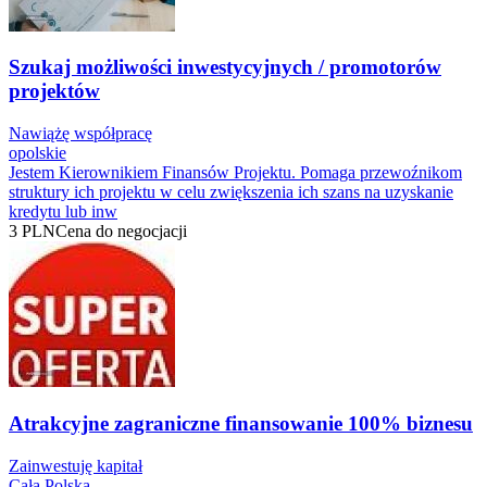
Szukaj możliwości inwestycyjnych / promotorów
projektów
Nawiążę współpracę
opolskie
Jestem Kierownikiem Finansów Projektu. Pomaga przewoźnikom
struktury ich projektu w celu zwiększenia ich szans na uzyskanie
kredytu lub inw
3
PLN
Cena do negocjacji
Atrakcyjne zagraniczne finansowanie 100% biznesu
Zainwestuję kapitał
Cała Polska