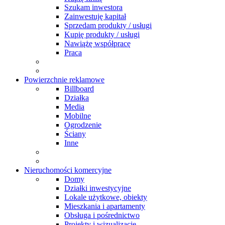
Szukam inwestora
Zainwestuję kapitał
Sprzedam produkty / usługi
Kupię produkty / usługi
Nawiążę współpracę
Praca
Powierzchnie reklamowe
Billboard
Działka
Media
Mobilne
Ogrodzenie
Ściany
Inne
Nieruchomości komercyjne
Domy
Działki inwestycyjne
Lokale użytkowe, obiekty
Mieszkania i apartamenty
Obsługa i pośrednictwo
Projekty i wizualizacje