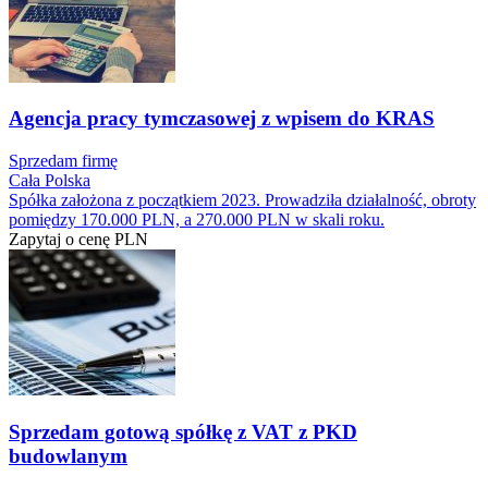
Agencja pracy tymczasowej z wpisem do KRAS
Sprzedam firmę
Cała Polska
Spółka założona z początkiem 2023. Prowadziła działalność, obroty
pomiędzy 170.000 PLN, a 270.000 PLN w skali roku.
Zapytaj o cenę
PLN
Sprzedam gotową spółkę z VAT z PKD
budowlanym