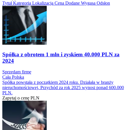
Tytuł
Kategoria
Lokalizacja
Cena
Dodane
Wygasa
Odsłon
Spółka z obrotem 1 mln i zyskiem 40.000 PLN za
2024
Sprzedam firmę
Cała Polska
Spółka powstała z początkiem 2024 roku. Działała w branży
nieruchomościowej. Przychód za rok 2025 wynosi ponad 600.000
PLN.
Zapytaj o cenę
PLN