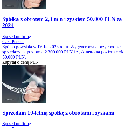
Spółka z obrotem 2,3 mln i zyskiem 50.000 PLN za
2024
Sprzedam firmę
Cała Polska
Spółka powstała w IV K. 2023 roku. Wygenerowała przychód ze
sprzedaży na poziomie 2.300.000 PLN i zysk netto na poziomie ok.
50.000 PLN.
Zapytaj o cenę
PLN
Sprzedam 10-letnią spółkę z obrotami i zyskami
Sprzedam firmę