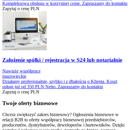
Kompleksowa obsługa w korzystnej cenie. Zapraszamy do kontaktu
Zapytaj o cenę
PLN
Założenie spółki / rejestracja w S24 lub notarialnie
Nawiążę współpracę
mazowieckie
Działamy profesjonalnie, szybko i z dbałością o Klienta. Koszt
usługi już od 350 PLN Netto. Zapraszamy do kontaktu
Zapytaj o cenę
PLN
Twoje oferty biznesowe
Chcesz zwiększyć zakres biznesowy? Ogłoszenia biznesowe w
relacji B2B to oferty współpracy biznesowej przedsiębiorców,
producentów, dystrybutorów, deweloperów i hurtowników. Dzięki