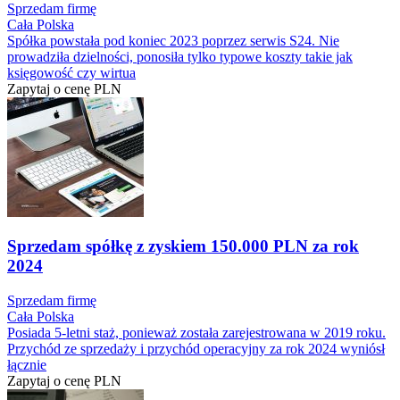
Sprzedam firmę
Cała Polska
Spółka powstała pod koniec 2023 poprzez serwis S24. Nie
prowadziła dzielności, ponosiła tylko typowe koszty takie jak
księgowość czy wirtua
Zapytaj o cenę
PLN
Sprzedam spółkę z zyskiem 150.000 PLN za rok
2024
Sprzedam firmę
Cała Polska
Posiada 5-letni staż, ponieważ została zarejestrowana w 2019 roku.
Przychód ze sprzedaży i przychód operacyjny za rok 2024 wyniósł
łącznie
Zapytaj o cenę
PLN