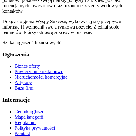
portalowi pokażesz swoją markę, pomysły na biznes, poznasz
potencjalnych inwestorów oraz rozbudujesz sieć zawodowych
kontaktów.
Dołącz do grona Wyspy Sukcesu, wykorzystaj siłę przepływu
informacji i wzmocnij swoją rynkową pozycję. Zjednaj sobie
partnerów, którzy odnoszą sukcesy w biznesie.
Szukaj ogłoszeń biznesowych!
Ogłoszenia
Biznes oferty
Powierzchnie reklamowe
Nieruchomości komercyjne
Artykuły
Baza firm
Informacje
Cennik ogłoszeń
Mapa kategorii
Regulamin
Polityka prywatności
Kontakt