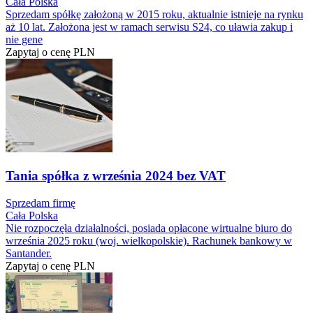
Cała Polska
Sprzedam spółkę założoną w 2015 roku, aktualnie istnieje na rynku
aż 10 lat. Założona jest w ramach serwisu S24, co uławia zakup i
nie gene
Zapytaj o cenę
PLN
Tania spółka z września 2024 bez VAT
Sprzedam firmę
Cała Polska
Nie rozpoczęła działalności, posiada opłacone wirtualne biuro do
września 2025 roku (woj. wielkopolskie). Rachunek bankowy w
Santander.
Zapytaj o cenę
PLN