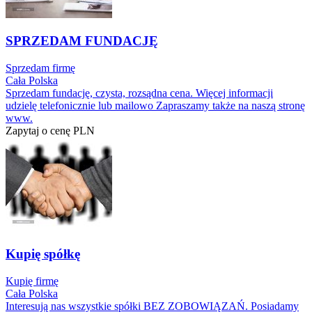
SPRZEDAM FUNDACJĘ
Sprzedam firmę
Cała Polska
Sprzedam fundację, czysta, rozsądna cena. Więcej informacji
udzielę telefonicznie lub mailowo Zapraszamy także na naszą stronę
www.
Zapytaj o cenę
PLN
Kupię spółkę
Kupię firmę
Cała Polska
Interesują nas wszystkie spółki BEZ ZOBOWIĄZAŃ. Posiadamy