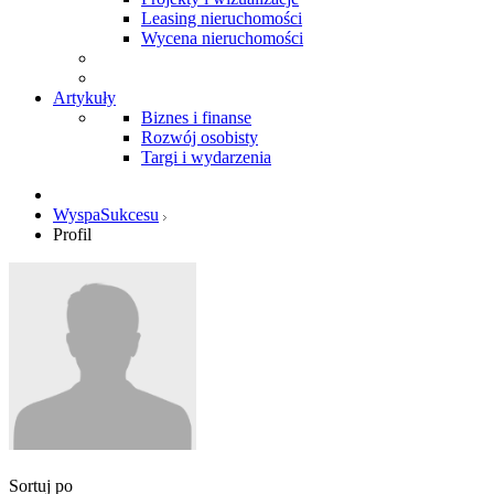
Leasing nieruchomości
Wycena nieruchomości
Artykuły
Biznes i finanse
Rozwój osobisty
Targi i wydarzenia
WyspaSukcesu
Profil
Sortuj po