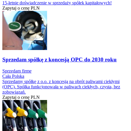
15-letnie doświadczenie w sprzedaży spółek kapitałowych!
Zapytaj o cenę
PLN
Sprzedam spółkę z koncesją OPC do 2030 roku
Sprzedam firmę
Cała Polska
Sprzedamy spółkę z o.o. z koncesją na obrót paliwami ciekłymi
(OPC). Spółka funkcjonowała w paliwach ciekłych, czysta, bez
zobowiązań.
Zapytaj o cenę
PLN