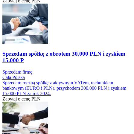
Zapytaj o cenę
PLN
Sprzedam spółkę z obrotem 30.000 PLN i zyskiem
15.000 P
Sprzedam firmę
Cała Polska
Sprzedam roczną spółkę z aktywnym VATem, rachunkiem
bankowym (EURO i PLN), przychodem 300.000 PLN i zyskiem
15.000 PLN za rok 2024.
Zapytaj o cenę
PLN