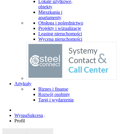
Lokale użytkowe,
obiekty
Mieszkania i
apartamenty
Obsługa i pośrednictwo
Projekty i wizualizacje
Leasing nieruchomości
Wycena nieruchomości
Artykuły
Biznes i finanse
Rozwój osobisty
Targi i wydarzenia
WyspaSukcesu
Profil