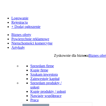
Logowanie
Rejestracja
+ Dodaj ogłoszenie
Biznes oferty
Powierzchnie reklamowe
Nieruchomości komercyjne
Artykuły
Zyskownie dla biznesu
Biznes ofer
Sprzedam firmę
Kupię firmę
Szukam inwestora
Zainwestuję kapitał
Sprzedam produkty /
usługi
Kupię produkty / usługi
Nawiążę współpracę
Praca