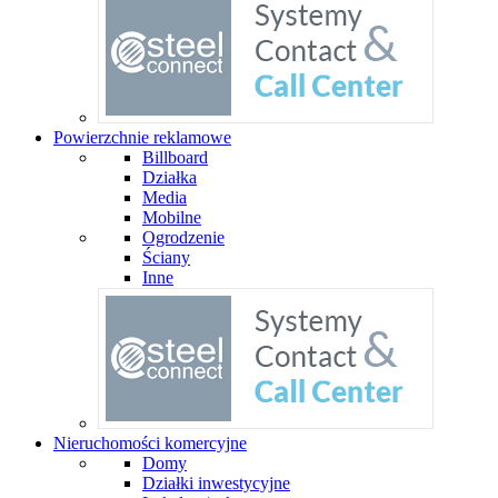
Powierzchnie reklamowe
Billboard
Działka
Media
Mobilne
Ogrodzenie
Ściany
Inne
Nieruchomości komercyjne
Domy
Działki inwestycyjne